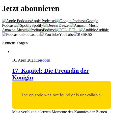
Jetzt abonnieren
Apple Podcasts
Google
Podcasts
Spotify
Deezer
Amazon Music
Podimo
RTL+
Audible
Podcast.de
YouTube
RSS
Aktuelle Folgen
16. April 2023
Episoden
17. Kapitel: Die Freundin der
Königin
Maja verfolgt die letzten Momente des Kampfes der Bienen